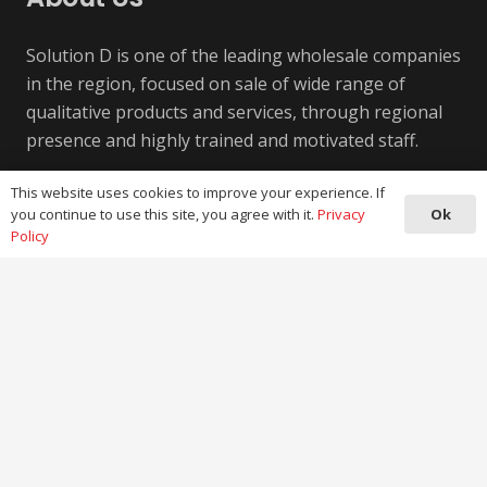
Solution D is one of the leading wholesale companies
in the region, focused on sale of wide range of
qualitative products and services, through regional
presence and highly trained and motivated staff.
This website uses cookies to improve your experience. If
Contact
Ok
you continue to use this site, you agree with it.
Privacy
Policy
info@solutiond.net
+383 38 233 233
Rr. Ekrem Rexha nr.28, Prishtine 10000