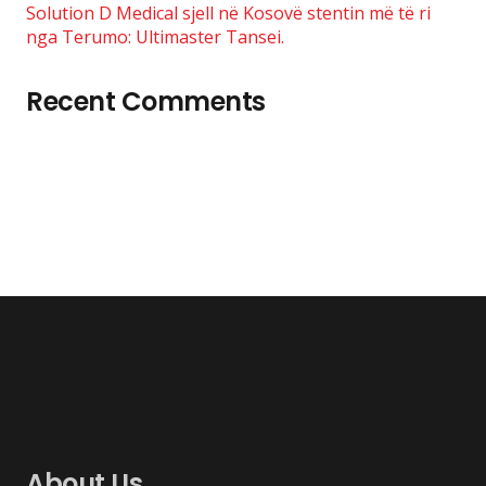
Solution D Medical sjell në Kosovë stentin më të ri
nga Terumo: Ultimaster Tansei.
Recent Comments
About Us