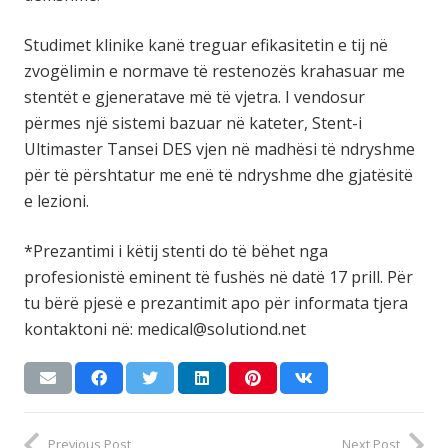
Studimet klinike kanë treguar efikasitetin e tij në
zvogëlimin e normave të restenozës krahasuar me
stentët e gjeneratave më të vjetra. I vendosur
përmes një sistemi bazuar në kateter, Stent-i
Ultimaster Tansei DES vjen në madhësi të ndryshme
për të përshtatur me enë të ndryshme dhe gjatësitë
e lezioni.
*Prezantimi i këtij stenti do të bëhet nga
profesionistë eminent të fushës në datë 17 prill. Për
tu bërë pjesë e prezantimit apo për informata tjera
kontaktoni në: medical@solutiond.net
Previous Post
Next Post