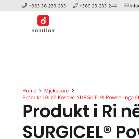
+383 38 233 233
+389 23 233 244
inf
Home
Mjekësore
Produkt i Ri në Kosovë: SURGICEL® Powder nga Et
Produkt i Ri n
SURGICEL® P