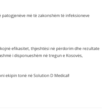
së patogjenëve më të zakonshëm të infeksioneve
jnë efikasitet, thjeshtësi në përdorim dhe rezultate
ë tashmë i disponueshëm në tregun e Kosovës,
i ekipin tonë në Solution D Medical!