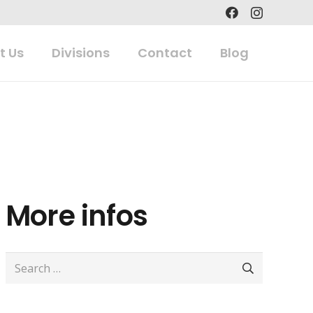
t Us
Divisions
Contact
Blog
More infos
Search
for: