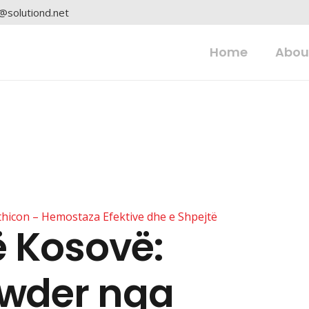
o@solutiond.net
Home
Abou
hicon – Hemostaza Efektive dhe e Shpejtë
ë Kosovë:
owder nga