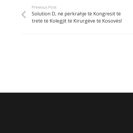
Previous Post
Solution D, në përkrahje të Kongresit të
tretë të Kolegjit të Kirurgëve të Kosovës!
About Us
Solution D is one of the leading wholesale compan
focused on sale of wide range of qualitative produ
regional presence and highly trained and motivated