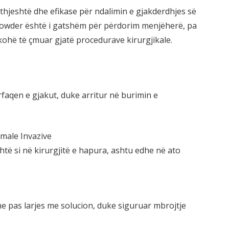
ë thjeshtë dhe efikase për ndalimin e gjakderdhjes së
owder është i gatshëm për përdorim menjëherë, pa
kohë të çmuar gjatë procedurave kirurgjikale.
rfaqen e gjakut, duke arritur në burimin e
imale Invazive
ehtë si në kirurgjitë e hapura, ashtu edhe në ato
 pas larjes me solucion, duke siguruar mbrojtje