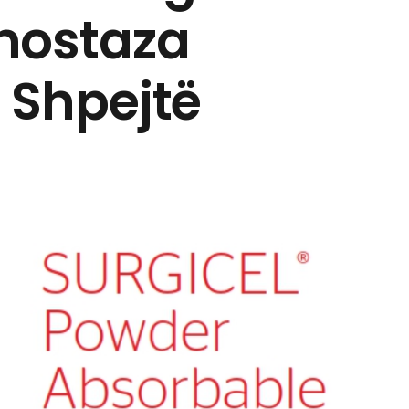
mostaza
e Shpejtë